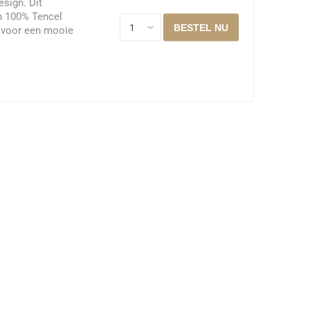
esign. Dit
n 100% Tencel
t voor een mooie