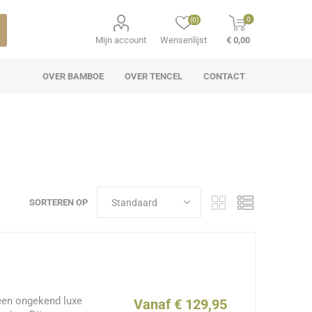
0
(0)
Mijn account
Wensenlijst
€ 0,00
OVER BAMBOE
OVER TENCEL
CONTACT
SORTEREN OP
een ongekend luxe
Vanaf € 129,95