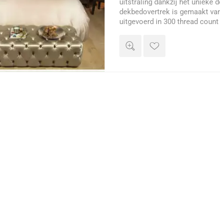
uitstraling dankzij het unieke d
dekbedovertrek is gemaakt va
uitgevoerd in 300 thread coun
zijdeglans.