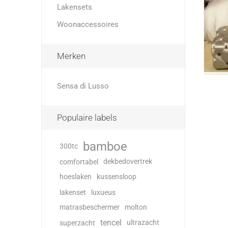
Lakensets
Woonaccessoires
Merken
Sensa di Lusso
Populaire labels
bamboe
300tc
dekbedovertrek
comfortabel
hoeslaken
kussensloop
lakenset
luxueus
matrasbeschermer
molton
tencel
ultrazacht
superzacht